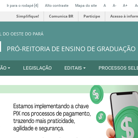
Ir para o rodapé
[4]
Alto contraste
Mapa do site
A
A-
A+
A
Simplifique!
Comunica BR
Participe
Acesso à infor
L DO OESTE DO PARÁ
N
PRÓ-REITORIA DE ENSINO DE GRADUAÇÃO
ÇÃO
LEGISLAÇÃO
EDITAIS
PROCESSOS SEL
N