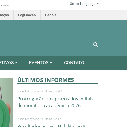
Select Language
▼
cessar
mação
Legislação
Canais
ETIVOS
EVENTOS
CONTATO
ÚLTIMOS INFORMES
ext
3 de Março de 2026 às 12:47
Prorrogação dos prazos dos editais
de monitoria acadêmica 2026
2 de Março de 2026 às 18:05
Resultados Finais : Habilitação II