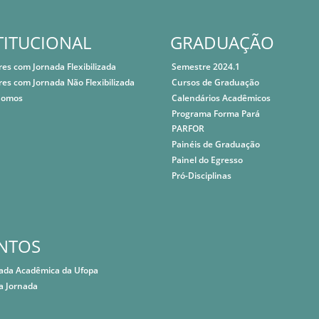
TITUCIONAL
GRADUAÇÃO
res com Jornada Flexibilizada
Semestre 2024.1
res com Jornada Não Flexibilizada
Cursos de Graduação
Somos
Calendários Acadêmicos
Programa Forma Pará
PARFOR
Painéis de Graduação
Painel do Egresso
Pró-Disciplinas
NTOS
nada Acadêmica da Ufopa
a Jornada