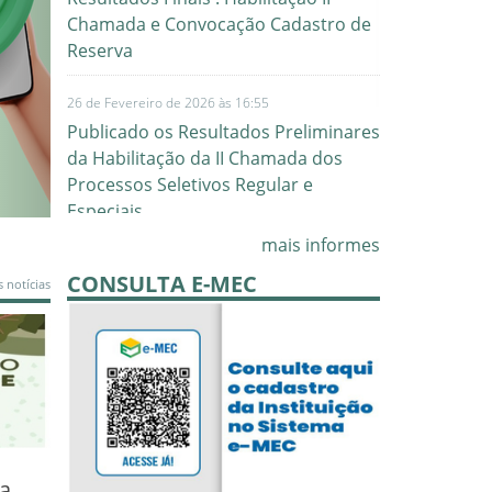
Chamada e Convocação Cadastro de
Reserva
26 de Fevereiro de 2026 às 16:55
Publicado os Resultados Preliminares
da Habilitação da II Chamada dos
Processos Seletivos Regular e
Especiais.
mais informes
24 de Fevereiro de 2026 às 06:44
CONSULTA E-MEC
 notícias
Resultado Preliminar Letras Libras
4 de Fevereiro de 2026 às 22:48
Publicado Resultado Preliminar das
Habilitações do PSR e PSEs
30 de Janeiro de 2026 às 18:34
Publicado Resultado Final da
a