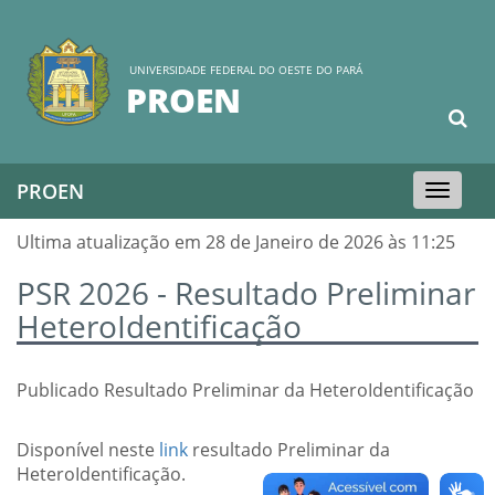
UNIVERSIDADE FEDERAL DO OESTE DO PARÁ
PROEN
PROEN
Toggle
navigation
Ultima atualização em 28 de Janeiro de 2026 às 11:25
PSR 2026 - Resultado Preliminar
HeteroIdentificação
Publicado Resultado Preliminar da HeteroIdentificação
Disponível neste
link
resultado Preliminar da
HeteroIdentificação.