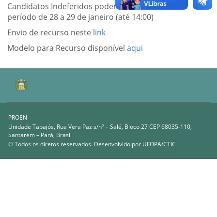
Candidatos Indeferidos podem enviar recurso no
período de 28 a 29 de janeiro (até 14:00)
Envio de recurso neste l
ink
Modelo para Recurso disponível
aqui
PROEN
Unidade Tapajós, Rua Vera Paz s/nº – Salé, Bloco 27 CEP 68035-110,
Santarém – Pará, Brasil
© Todos os diretos reservados. Desenvolvido por
UFOPA/CTIC