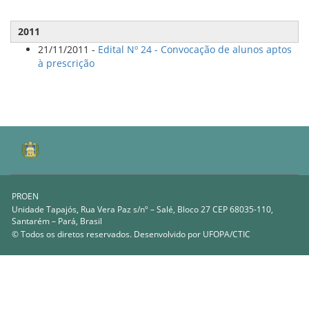
2011
21/11/2011 -
Edital Nº 24 - Convocação de alunos aptos
à prescrição
PROEN
Unidade Tapajós, Rua Vera Paz s/nº – Salé, Bloco 27 CEP 68035-110,
Santarém – Pará, Brasil
© Todos os diretos reservados. Desenvolvido por
UFOPA/CTIC