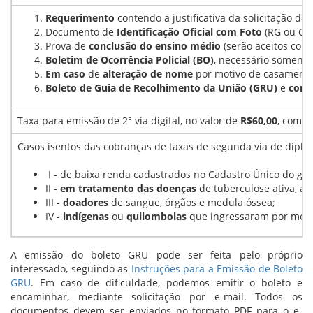
Requerimento
contendo a justificativa da solicitação de 2
Documento de
Identificação Oficial com Foto
(RG ou CN
Prova de
conclusão do ensino médio
(serão aceitos como
Boletim de Ocorrência Policial (BO)
, necessário soment
Em caso
de
alteração de nome
por motivo de casamento 
Boleto de Guia de Recolhimento da União (GRU)
e
comp
Taxa para emissão de 2° via digital, no valor de
R$60,00
, com p
Casos isentos das cobranças de taxas de segunda via de dipl
I - de baixa renda cadastrados no Cadastro Único do gov
II -
em tratamento das doenças
de tuberculose ativa, al
III -
doadores
de sangue, órgãos e medula óssea;
IV -
indígenas
ou
quilombolas
que ingressaram por meio 
A emissão do boleto GRU pode ser feita pelo próprio
interessado, seguindo as
Instruções para a Emissão de Boleto
GRU
. Em caso de dificuldade, podemos emitir o boleto e
encaminhar, mediante solicitação por e-mail. Todos os
documentos devem ser enviados no formato PDF para o e-