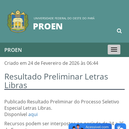
UNIVERSIDADE FEDERAL DO OESTE DO PARÁ
PROEN
PROEN
Toggle
navigation
Criado em 24 de Fevereiro de 2026 às 06:44
Resultado Preliminar Letras
Libras
Publicado Resultado Preliminar do Processo Seletivo
Especial Letras Libras.
Disponível
aqui
Recursos podem ser interpostos no período de 24 a 25