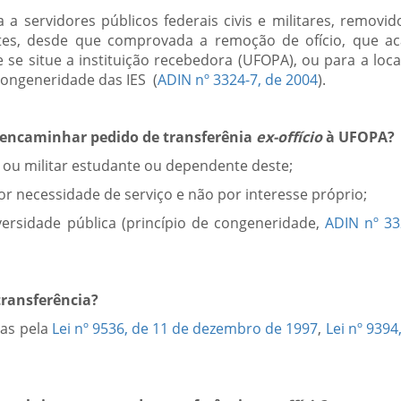
a a servidores públicos federais civis e militares, removid
tes, desde que comprovada a remoção de ofício, que ac
se situe a instituição recebedora (UFOPA), ou para a loca
congeneridade das IES (
ADIN nº 3324-7, de 2004
).
a encaminhar pedido de transferênia
ex-offício
à UFOPA?
il ou militar estudante ou dependente deste;
por necessidade de serviço e não por interesse próprio;
versidade pública (princípio de congeneridade,
ADIN nº 33
 transferência?
as pela
Lei nº 9536, de 11 de dezembro de 1997
,
Lei nº 9394