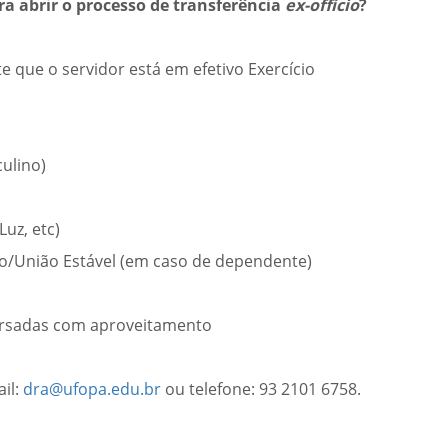
a abrir o processo de transferência
ex-offício
?
 que o servidor está em efetivo Exercício
ulino)
uz, etc)
o/União Estável (em caso de dependente)
cursadas com aproveitamento
il:
dra@ufopa.edu.br
ou telefone: 93 2101 6758.