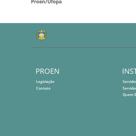
Proen/Ufopa
PROEN
INS
Legislação
Servido
Contato
Servido
Quem 