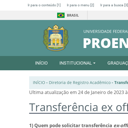
Ir para o conteúdo
[1]
Ir para o menu
[2]
Ir para a busca
[3]
BRASIL
UNIVERSIDADE FEDERA
PROE
INÍCIO
INSTITUCIONAL
GRADUA
INÍCIO
-
Diretoria de Registro Acadêmico
-
Transfe
Ultima atualização em 24 de Janeiro de 2023 à
Transferência ex off
1) Quem pode solicitar transferência
ex-off