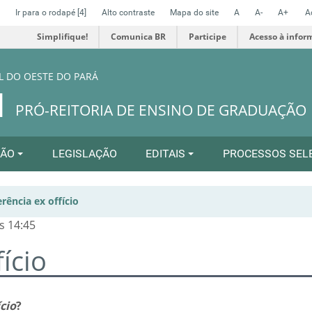
Ir para o rodapé
[4]
Alto contraste
Mapa do site
A
A-
A+
A
Simplifique!
Comunica BR
Participe
Acesso à infor
L DO OESTE DO PARÁ
N
PRÓ-REITORIA DE ENSINO DE GRADUAÇÃO
ÇÃO
LEGISLAÇÃO
EDITAIS
PROCESSOS SEL
rência ex offício
s 14:45
ício
ício
?