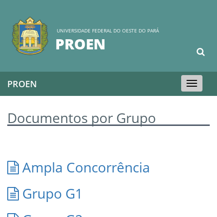
UNIVERSIDADE FEDERAL DO OESTE DO PARÁ
PROEN
PROEN
Toggle
navigation
Documentos por Grupo
Ampla Concorrência
Grupo G1