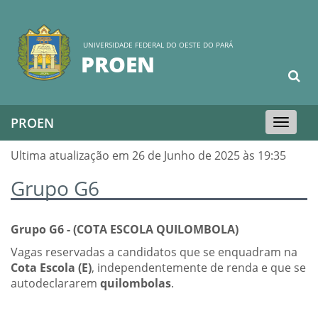
UNIVERSIDADE FEDERAL DO OESTE DO PARÁ
PROEN
PROEN
Toggle
navigation
Ultima atualização em 26 de Junho de 2025 às 19:35
Grupo G6
Grupo G6 - (COTA ESCOLA QUILOMBOLA)
Vagas reservadas a candidatos que se enquadram na
Cota Escola (E)
, independentemente de renda e que se
autodeclararem
quilombolas
.