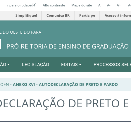
Ir para o rodapé
[4]
Alto contraste
Mapa do site
A
A-
A+
A
Simplifique!
Comunica BR
Participe
Acesso à infor
L DO OESTE DO PARÁ
N
PRÓ-REITORIA DE ENSINO DE GRADUAÇÃO
ÇÃO
LEGISLAÇÃO
EDITAIS
PROCESSOS SEL
PROEN
-
ANEXO XVI - AUTODECLARAÇÃO DE PRETO E PARDO
DECLARAÇÃO DE PRETO E