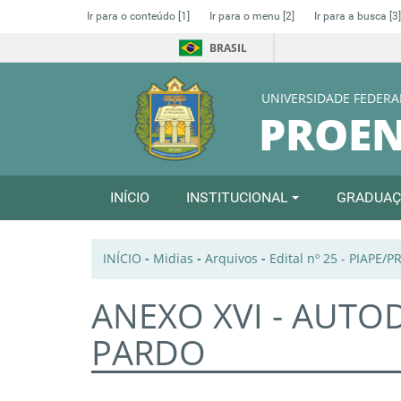
Ir para o conteúdo
[1]
Ir para o menu
[2]
Ir para a busca
[3]
BRASIL
UNIVERSIDADE FEDERA
PROE
INÍCIO
INSTITUCIONAL
GRADUA
INÍCIO
-
Midias
-
Arquivos
-
Edital nº 25 - PIAPE/
ANEXO XVI - AUTO
PARDO