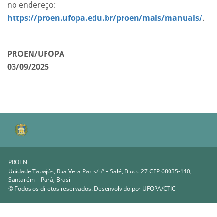
no endereço:
https://proen.ufopa.edu.br/proen/mais/manuais/
.
PROEN/UFOPA
03/09/2025
PROEN
Unidade Tapajós, Rua Vera Paz s/nº – Salé, Bloco 27 CEP 68035-110,
Santarém – Pará, Brasil
© Todos os diretos reservados. Desenvolvido por
UFOPA/CTIC