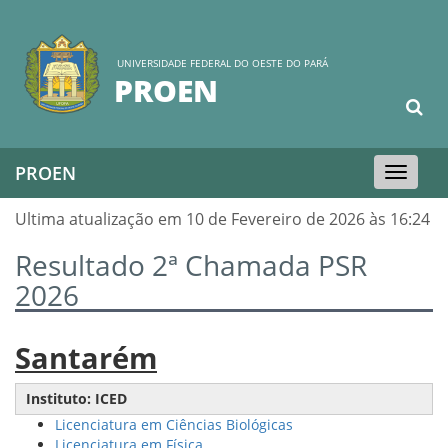
UNIVERSIDADE FEDERAL DO OESTE DO PARÁ
PROEN
PROEN
Toggle
navigation
Ultima atualização em 10 de Fevereiro de 2026 às 16:24
Resultado 2ª Chamada PSR
2026
Santarém
Instituto: ICED
Licenciatura em Ciências Biológicas
Licenciatura em Física