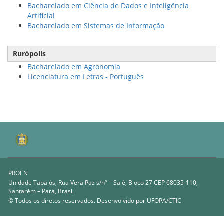
Bacharelado em Ciência de Dados e Inteligência
Artificial
Bacharelado em Sistemas de Informação
Rurópolis
Bacharelado em Agronomia
Licenciatura em Letras - Português
PROEN
Unidade Tapajós, Rua Vera Paz s/nº – Salé, Bloco 27 CEP 68035-110,
Santarém – Pará, Brasil
© Todos os diretos reservados. Desenvolvido por
UFOPA/CTIC