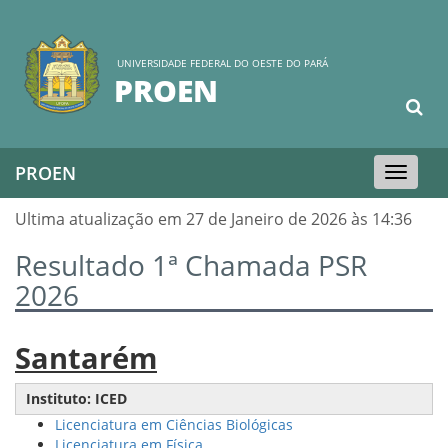
UNIVERSIDADE FEDERAL DO OESTE DO PARÁ
PROEN
PROEN
Toggle
navigation
Ultima atualização em 27 de Janeiro de 2026 às 14:36
Resultado 1ª Chamada PSR
2026
Santarém
Instituto: ICED
Licenciatura em Ciências Biológicas
Licenciatura em Física