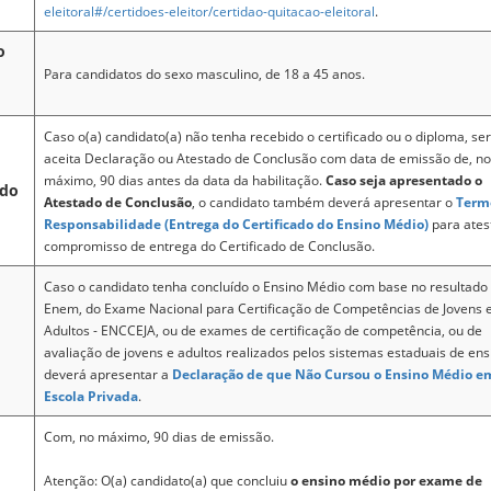
eleitoral#/certidoes-eleitor/certidao-quitacao-eleitoral
.
o
Para candidatos do sexo masculino, de 18 a 45 anos.
Caso o(a) candidato(a) não tenha recebido o certificado ou o diploma, se
aceita Declaração ou Atestado de Conclusão com data de emissão de, no
máximo, 90 dias antes da data da habilitação.
Caso seja apresentado o
ado
Atestado de Conclusão
, o candidato também deverá apresentar o
Term
Responsabilidade (Entrega do Certificado do Ensino Médio)
para ates
compromisso de entrega do Certificado de Conclusão.
Caso o candidato tenha concluído o Ensino Médio com base no resultado
Enem, do Exame Nacional para Certificação de Competências de Jovens 
Adultos - ENCCEJA, ou de exames de certificação de competência, ou de
avaliação de jovens e adultos realizados pelos sistemas estaduais de ens
deverá apresentar a
Declaração de que Não Cursou o Ensino Médio e
Escola Privada
.
Com, no máximo, 90 dias de emissão.
Atenção: O(a) candidato(a) que concluiu
o ensino médio por exame de