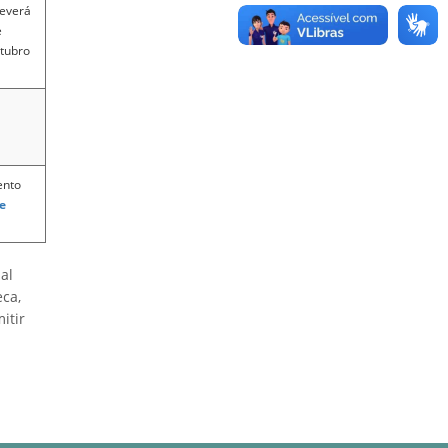
everá
e
utubro
ento
e
al
eca,
itir