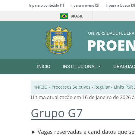
Ir para o conteúdo
[1]
Ir para o menu
[2]
Ir para a busca
[3]
BRASIL
UNIVERSIDADE FEDERA
PROE
INÍCIO
INSTITUCIONAL
GRADUA
INÍCIO
-
Processos Seletivos
-
Regular
-
Links PSR
Ultima atualização em 16 de Janeiro de 2026 à
Grupo G7
►
Vagas reservadas a candidatos que s