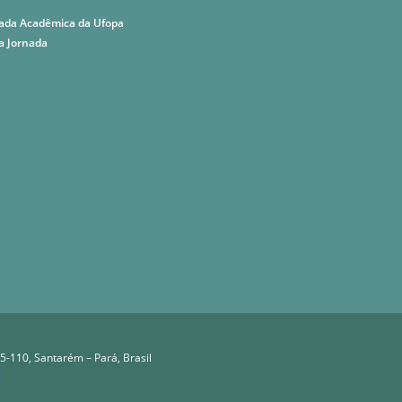
nada Acadêmica da Ufopa
a Jornada
5-110, Santarém – Pará, Brasil
C