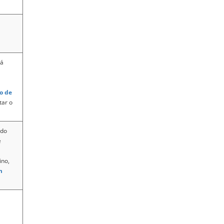
rá
o de
tar o
 do
e
ino,
m