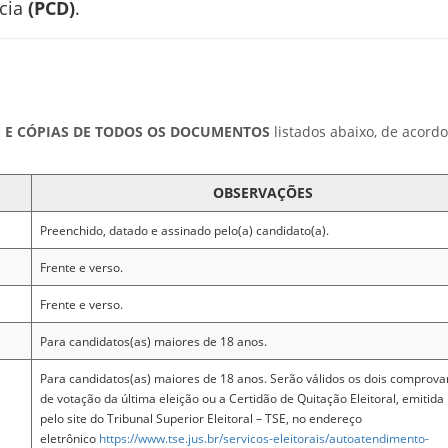
cia
(PCD)
.
S E CÓPIAS DE TODOS OS DOCUMENTOS
listados abaixo, de acord
OBSERVAÇÕES
Preenchido, datado e assinado pelo(a) candidato(a).
Frente e verso.
Frente e verso.
Para candidatos(as) maiores de 18 anos.
Para candidatos(as) maiores de 18 anos. Serão válidos os dois comprova
de votação da última eleição ou a Certidão de Quitação Eleitoral, emitida
pelo site do Tribunal Superior Eleitoral – TSE, no endereço
eletrônico
https://www.tse.jus.br/servicos-eleitorais/autoatendimento-