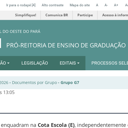
Ir para o rodapé
[4]
Alto contraste
Mapa do site
A
A-
A+
A
Simplifique!
Comunica BR
Participe
Acesso à infor
L DO OESTE DO PARÁ
N
PRÓ-REITORIA DE ENSINO DE GRADUAÇÃO
ÇÃO
LEGISLAÇÃO
EDITAIS
PROCESSOS SEL
 2026
-
Documentos por Grupo
-
Grupo G7
s 13:05
e enquadram na
Cota Escola (E)
, independentemente