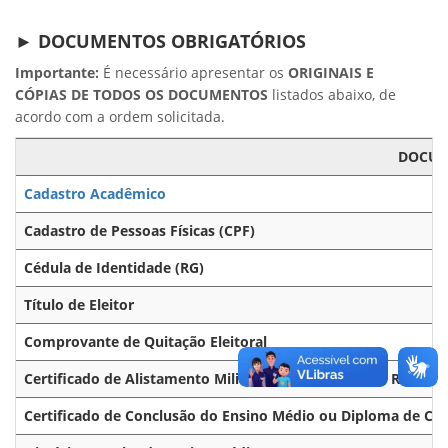
► DOCUMENTOS OBRIGATÓRIOS
Importante:
É necessário apresentar os
ORIGINAIS E
CÓPIAS DE TODOS OS DOCUMENTOS
listados abaixo, de
acordo com a ordem solicitada.
DOCU
Cadastro Acadêmico
Cadastro de Pessoas Físicas (CPF)
Cédula de Identidade (RG)
Título de Eleitor
Comprovante de Quitação Eleitoral
Certificado de Alistamento Militar ou Documento de Reservis
Certificado de Conclusão do Ensino Médio ou Diploma de Co