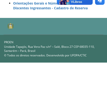
Orientações Gerais e Números de Matrícula dos
Discentes Ingressantes - Cadastro de Reserva
PROEN
Unidade Tapajós, Rua Vera Paz s/nº – Salé, Bloco 27 CEP 68035-110,
Santarém – Pará, Brasil
© Todos os diretos reservados. Desenvolvido por
UFOPA/CTIC