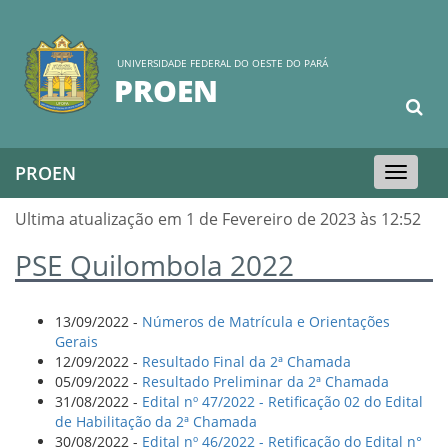
UNIVERSIDADE FEDERAL DO OESTE DO PARÁ
PROEN
PROEN
Toggle
navigation
Ultima atualização em 1 de Fevereiro de 2023 às 12:52
PSE Quilombola 2022
13/09/2022 -
Números de Matrícula e Orientações
Gerais
12/09/2022 -
Resultado Final da 2ª Chamada
05/09/2022 -
Resultado Preliminar da 2ª Chamada
31/08/2022 -
Edital nº 47/2022 - Retificação 02 do Edital
de Habilitação da 2ª Chamada
30/08/2022 -
Edital nº 46/2022 - Retificação do Edital n°