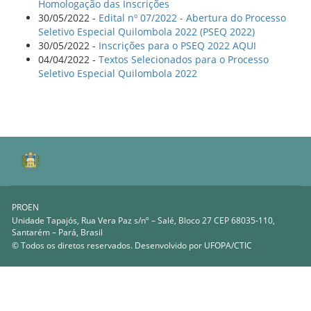
Homologação das Inscrições
30/05/2022 -
Edital nº 07/2022 - Abertura do Processo
Seletivo Especial Quilombola 2022 (PSEQ 2022)
30/05/2022 -
Inscrições para o PSEQ 2022 AQUI
04/04/2022 -
Textos Selecionados para o Processo
Seletivo Especial Quilombola 2022
PROEN
Unidade Tapajós, Rua Vera Paz s/nº – Salé, Bloco 27 CEP 68035-110,
Santarém – Pará, Brasil
© Todos os diretos reservados. Desenvolvido por
UFOPA/CTIC