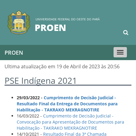
UNIVERSIDADE FEDERAL DO OESTE DO PARÁ
PROEN
PROEN
Toggle
navigation
Ultima atualização em 19 de Abril de 2023 às 20:56
PSE Indígena 2021
29/03/2022 -
Cumprimento de Decisão Judicial -
Resultado Final da Entrega de Documentos para
Habilitação - TAKRAKO MEKRAGNOTIRE
16/03/2022 -
Cumprimento de Decisão Judicial -
Convocação para Apresentação de Documentos para
Habilitação - TAKRAKO MEKRAGNOTIRE
14/10/2021 -
Resultado Final da 3ª Chamada