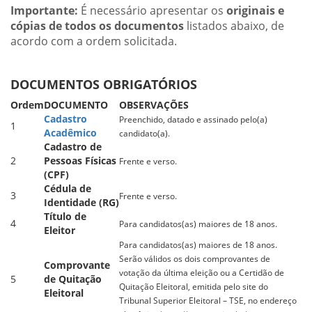
Importante:
É necessário apresentar os
originais e
cópias de todos os documentos
listados abaixo, de
acordo com a ordem solicitada.
DOCUMENTOS OBRIGATÓRIOS
Ordem
DOCUMENTO
OBSERVAÇÕES
Cadastro
Preenchido, datado e assinado pelo(a)
1
Acadêmico
candidato(a).
Cadastro de
2
Pessoas Físicas
Frente e verso.
(CPF)
Cédula de
3
Frente e verso.
Identidade (RG)
Título de
4
Para candidatos(as) maiores de 18 anos.
Eleitor
Para candidatos(as) maiores de 18 anos.
Serão válidos os dois comprovantes de
Comprovante
votação da última eleição ou a Certidão de
5
de Quitação
Quitação Eleitoral, emitida pelo site do
Eleitoral
Tribunal Superior Eleitoral – TSE, no endereço