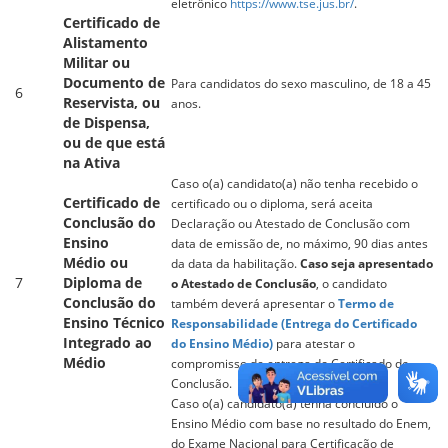
eletrônico
https://www.tse.jus.br/
.
Certificado de
Alistamento
Militar ou
Documento de
Para candidatos do sexo masculino, de 18 a 45
6
Reservista, ou
anos.
de Dispensa,
ou de que está
na Ativa
Caso o(a) candidato(a) não tenha recebido o
Certificado de
certificado ou o diploma, será aceita
Conclusão do
Declaração ou Atestado de Conclusão com
Ensino
data de emissão de, no máximo, 90 dias antes
Médio ou
da data da habilitação.
Caso seja apresentado
7
Diploma de
o Atestado de Conclusão
, o candidato
Conclusão do
também deverá apresentar o
Termo de
Ensino Técnico
Responsabilidade (Entrega do Certificado
Integrado ao
do Ensino Médio)
para atestar o
Médio
compromisso de entrega do Certificado de
Conclusão.
Caso o(a) candidato(a) tenha concluído o
Ensino Médio com base no resultado do Enem,
do Exame Nacional para Certificação de