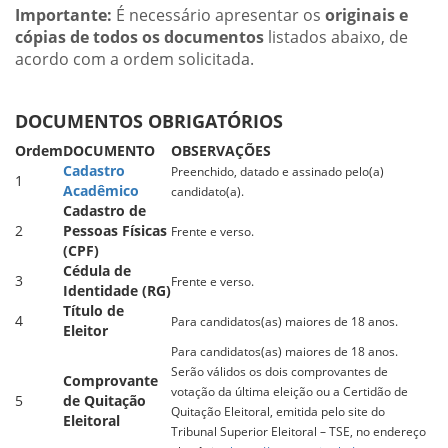
Importante:
É necessário apresentar os
originais e
cópias de todos os documentos
listados abaixo, de
acordo com a ordem solicitada.
DOCUMENTOS OBRIGATÓRIOS
Ordem
DOCUMENTO
OBSERVAÇÕES
Cadastro
Preenchido, datado e assinado pelo(a)
1
Acadêmico
candidato(a).
Cadastro de
2
Pessoas Físicas
Frente e verso.
(CPF)
Cédula de
3
Frente e verso.
Identidade (RG)
Título de
4
Para candidatos(as) maiores de 18 anos.
Eleitor
Para candidatos(as) maiores de 18 anos.
Serão válidos os dois comprovantes de
Comprovante
votação da última eleição ou a Certidão de
5
de Quitação
Quitação Eleitoral, emitida pelo site do
Eleitoral
Tribunal Superior Eleitoral – TSE, no endereço