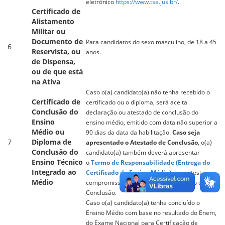
eletrônico
https://www.tse.jus.br/
.
Certificado de
Alistamento
Militar ou
Documento de
Para candidatos do sexo masculino, de 18 a 45
6
Reservista, ou
anos.
de Dispensa,
ou de que está
na Ativa
Caso o(a) candidato(a) não tenha recebido o
Certificado de
certificado ou o diploma, será aceita
Conclusão do
declaração ou atestado de conclusão do
Ensino
ensino médio, emitido com data não superior a
Médio ou
90 dias da data da habilitação.
Caso seja
7
Diploma de
apresentado o Atestado de Conclusão
, o(a)
Conclusão do
candidato(a) também deverá apresentar
Ensino Técnico
o
Termo de Responsabilidade (Entrega do
Integrado ao
Certificado do Ensino Médio)
para atestar o
Médio
compromisso de entrega do Certificado de
Conclusão.
Caso o(a) candidato(a) tenha concluído o
Ensino Médio com base no resultado do Enem,
do Exame Nacional para Certificação de