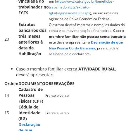
vinculada do
em
https://www.caixa.gov.br/beneficios-
trabalhador no
trabalhador/fgts/extrato-
FGTS
fgts/Paginas/default.aspx
), ou em uma das
agências da Caixa Econômica Federal.
Extratos
O extrato deverá mostrar o nome, os dados da
bancários dos
conta e as movimentações financeiras.
Caso o
três meses
membro familiar não possua conta bancária
,
20
anteriores à
este deverá apresentar a
Declaração de que
data da
Não Possui Conta Bancária
, preenchida e
Habilitação
assinada pelo declarante.
Caso o membro familiar exerça
ATIVIDADE RURAL
,
deverá apresentar:
Ordem
DOCUMENTO
OBSERVAÇÕES
Cadastro de
14
Pessoas
Frente e verso.
Físicas (CPF)
Cédula de
15
Identidade
Frente e verso.
(RG)
Declaração
de que