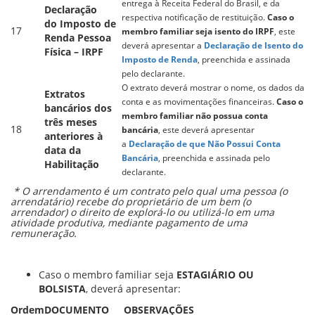
entrega à Receita Federal do Brasil, e da
Declaração
respectiva notificação de restituição.
Caso o
do Imposto de
17
membro familiar seja isento do IRPF
, este
Renda Pessoa
deverá apresentar a
Declaração de Isento do
Física – IRPF
Imposto de Renda
, preenchida e assinada
pelo declarante.
O extrato deverá mostrar o nome, os dados da
Extratos
conta e as movimentações financeiras.
Caso o
bancários dos
membro familiar não possua conta
três meses
18
bancária
, este deverá apresentar
anteriores à
a
Declaração de que Não Possui Conta
data da
Bancária
, preenchida e assinada pelo
Habilitação
declarante.
* O arrendamento é um contrato pelo qual uma pessoa (o
arrendatário) recebe do proprietário de um bem (o
arrendador) o direito de explorá-lo ou utilizá-lo em uma
atividade produtiva, mediante pagamento de uma
remuneração.
Caso o membro familiar seja
ESTAGIÁRIO OU
BOLSISTA
, deverá apresentar:
Ordem
DOCUMENTO
OBSERVAÇÕES