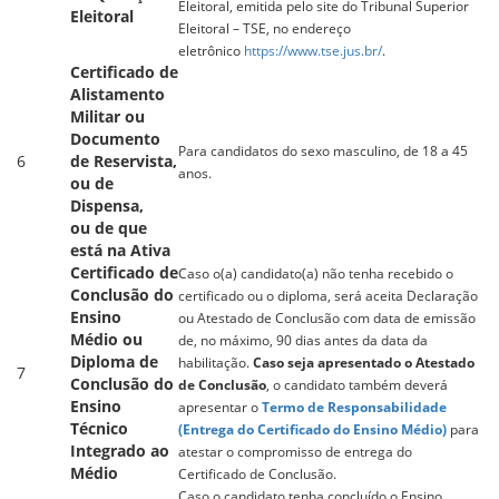
Eleitoral, emitida pelo site do Tribunal Superior
Eleitoral
Eleitoral – TSE, no endereço
eletrônico
https://www.tse.jus.br/
.
Certificado de
Alistamento
Militar ou
Documento
Para candidatos do sexo masculino, de 18 a 45
6
de Reservista,
anos.
ou de
Dispensa,
ou de que
está na Ativa
Certificado de
Caso o(a) candidato(a) não tenha recebido o
Conclusão do
certificado ou o diploma, será aceita Declaração
Ensino
ou Atestado de Conclusão com data de emissão
Médio ou
de, no máximo, 90 dias antes da data da
Diploma de
habilitação.
Caso seja apresentado o Atestado
7
Conclusão do
de Conclusão
, o candidato também deverá
Ensino
apresentar o
Termo de Responsabilidade
Técnico
(Entrega do Certificado do Ensino Médio)
para
Integrado ao
atestar o compromisso de entrega do
Médio
Certificado de Conclusão.
Caso o candidato tenha concluído o Ensino