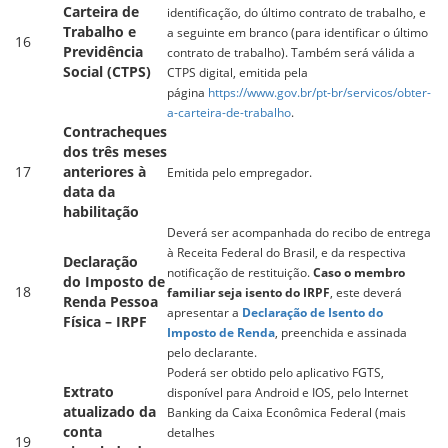
Carteira de
identificação, do último contrato de trabalho, e
Trabalho e
a seguinte em branco (para identificar o último
16
Previdência
contrato de trabalho). Também será válida a
Social (CTPS)
CTPS digital, emitida pela
página
https://www.gov.br/pt-br/servicos/obter-
a-carteira-de-trabalho
.
Contracheques
dos três meses
17
anteriores à
Emitida pelo empregador.
data da
habilitação
Deverá ser acompanhada do recibo de entrega
à Receita Federal do Brasil, e da respectiva
Declaração
notificação de restituição.
Caso o membro
do Imposto de
18
familiar seja isento do IRPF
, este deverá
Renda Pessoa
apresentar a
Declaração de Isento do
Física – IRPF
Imposto de Renda
, preenchida e assinada
pelo declarante.
Poderá ser obtido pelo aplicativo FGTS,
Extrato
disponível para Android e IOS, pelo Internet
atualizado da
Banking da Caixa Econômica Federal (mais
conta
detalhes
19