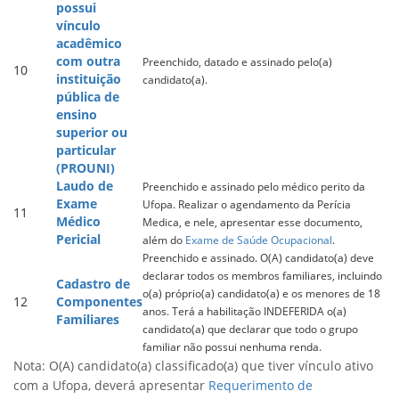
possui
vínculo
acadêmico
com outra
Preenchido, datado e assinado pelo(a)
10
instituição
candidato(a).
pública de
ensino
superior ou
particular
(PROUNI)
Laudo de
Preenchido e assinado pelo médico perito da
Exame
Ufopa. Realizar o agendamento da Perícia
11
Médico
Medica, e nele, apresentar esse documento,
Pericial
além do
Exame de Saúde Ocupacional
.
Preenchido e assinado. O(A) candidato(a) deve
declarar todos os membros familiares, incluindo
Cadastro de
o(a) próprio(a) candidato(a) e os menores de 18
12
Componentes
anos. Terá a habilitação INDEFERIDA o(a)
Familiares
candidato(a) que declarar que todo o grupo
familiar não possui nenhuma renda.
Nota: O(A) candidato(a) classificado(a) que tiver vínculo ativo
com a Ufopa, deverá apresentar
Requerimento de