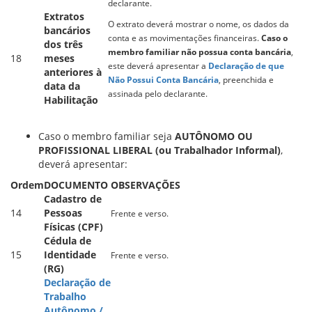
declarante.
Extratos
O extrato deverá mostrar o nome, os dados da
bancários
conta e as movimentações financeiras.
Caso o
dos três
membro familiar não possua conta bancária
,
18
meses
este deverá apresentar a
Declaração de que
anteriores à
Não Possui Conta Bancária
, preenchida e
data da
assinada pelo declarante.
Habilitação
Caso o membro familiar seja
AUTÔNOMO OU
PROFISSIONAL LIBERAL (ou Trabalhador Informal)
,
deverá apresentar:
Ordem
DOCUMENTO
OBSERVAÇÕES
Cadastro de
14
Pessoas
Frente e verso.
Físicas (CPF)
Cédula de
15
Identidade
Frente e verso.
(RG)
Declaração de
Trabalho
Autônomo /