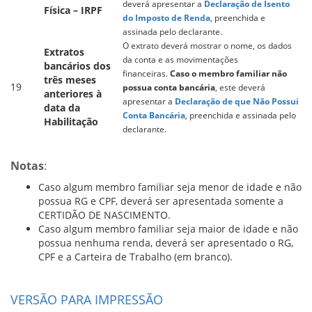
deverá apresentar a
Declaração de Isento
Física – IRPF
do Imposto de Renda
, preenchida e
assinada pelo declarante.
O extrato deverá mostrar o nome, os dados
Extratos
da conta e as movimentações
bancários dos
financeiras.
Caso o membro familiar não
três meses
19
possua conta bancária
, este deverá
anteriores à
apresentar a
Declaração de que Não Possui
data da
Conta Bancária
, preenchida e assinada pelo
Habilitação
declarante.
Notas
:
Caso algum membro familiar seja menor de idade e não
possua RG e CPF, deverá ser apresentada somente a
CERTIDÃO DE NASCIMENTO.
Caso algum membro familiar seja maior de idade e não
possua nenhuma renda, deverá ser apresentado o RG,
CPF e a Carteira de Trabalho (em branco).
VERSÃO PARA IMPRESSÃO