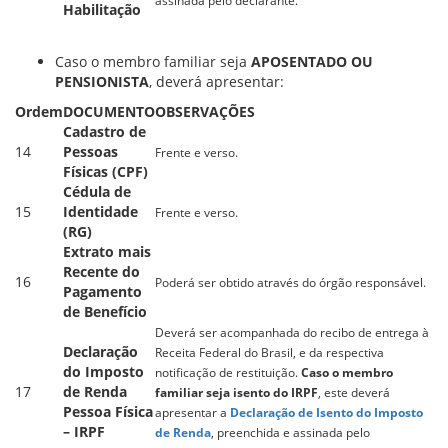
assinada pelo declarante.
Habilitação
Caso o membro familiar seja
APOSENTADO OU
PENSIONISTA
, deverá apresentar:
Ordem
DOCUMENTO
OBSERVAÇÕES
Cadastro de
14
Pessoas
Frente e verso.
Físicas (CPF)
Cédula de
15
Identidade
Frente e verso.
(RG)
Extrato mais
Recente do
16
Poderá ser obtido através do órgão responsável.
Pagamento
de Benefício
Deverá ser acompanhada do recibo de entrega à
Declaração
Receita Federal do Brasil, e da respectiva
do Imposto
notificação de restituição.
Caso o membro
17
de Renda
familiar seja isento do IRPF
, este deverá
Pessoa Física
apresentar a
Declaração de Isento do Imposto
– IRPF
de Renda
, preenchida e assinada pelo