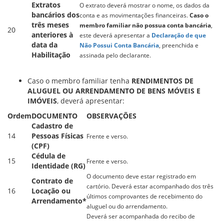
Extratos
O extrato deverá mostrar o nome, os dados da
bancários dos
conta e as movimentações financeiras.
Caso o
três meses
membro familiar não possua conta bancária
,
20
anteriores à
este deverá apresentar a
Declaração de que
data da
Não Possui Conta Bancária
, preenchida e
Habilitação
assinada pelo declarante.
Caso o membro familiar tenha
RENDIMENTOS DE
ALUGUEL OU ARRENDAMENTO DE BENS MÓVEIS E
IMÓVEIS
, deverá apresentar:
Ordem
DOCUMENTO
OBSERVAÇÕES
Cadastro de
14
Pessoas Físicas
Frente e verso.
(CPF)
Cédula de
15
Frente e verso.
Identidade (RG)
O documento deve estar registrado em
Contrato de
cartório. Deverá estar acompanhado dos três
16
Locação ou
últimos comprovantes de recebimento do
Arrendamento*
aluguel ou do arrendamento.
Deverá ser acompanhada do recibo de