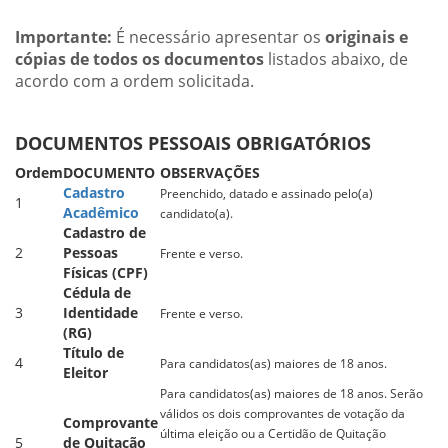
Importante:
É necessário apresentar os
originais e
cópias de todos os documentos
listados abaixo, de
acordo com a ordem solicitada.
DOCUMENTOS PESSOAIS OBRIGATÓRIOS
Ordem
DOCUMENTO
OBSERVAÇÕES
Cadastro
Preenchido, datado e assinado pelo(a)
1
Acadêmico
candidato(a).
Cadastro de
2
Pessoas
Frente e verso.
Físicas (CPF)
Cédula de
3
Identidade
Frente e verso.
(RG)
Título de
4
Para candidatos(as) maiores de 18 anos.
Eleitor
Para candidatos(as) maiores de 18 anos. Serão
válidos os dois comprovantes de votação da
Comprovante
última eleição ou a Certidão de Quitação
5
de Quitação