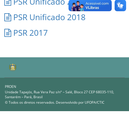
PSR Unificado 2019
PSR Unificado 2018
PSR 2017
PROEN
Unidade Tapajós, Rua Vera Paz s/nº – Salé, Bloco 27 CEP 68035-110,
Santarém – Pará, Brasil
© Todos os diretos reservados. Desenvolvido por
UFOPA/CTIC