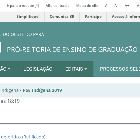
Ir para o rodapé
[4]
Alto contraste
Mapa do site
A
A-
A+
A
Simplifique!
Comunica BR
Participe
Acesso à infor
L DO OESTE DO PARÁ
N
PRÓ-REITORIA DE ENSINO DE GRADUAÇÃO
ÇÃO
LEGISLAÇÃO
EDITAIS
PROCESSOS SEL
-
Indígena
-
PSE Indígena 2019
 às 18:19
deferidos (Retificado)