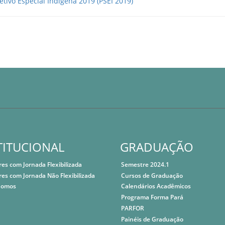
etivo Especial Indígena 2019 (PSEI 2019)
TITUCIONAL
GRADUAÇÃO
res com Jornada Flexibilizada
Semestre 2024.1
res com Jornada Não Flexibilizada
Cursos de Graduação
Somos
Calendários Acadêmicos
Programa Forma Pará
PARFOR
Painéis de Graduação