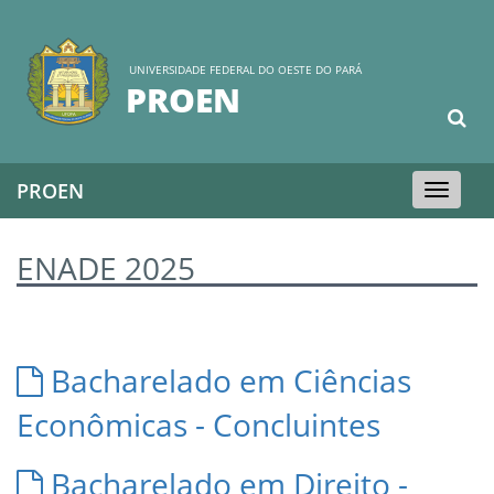
UNIVERSIDADE FEDERAL DO OESTE DO PARÁ
PROEN
PROEN
Toggle
navigation
ENADE 2025
Bacharelado em Ciências
Econômicas - Concluintes
Bacharelado em Direito -