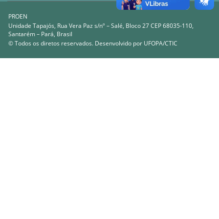
PROEN
Unidade Tapajós, Rua Vera Paz s/nº – Salé, Bloco 27 CEP 68035-110,
Santarém – Pará, Brasil
© Todos os diretos reservados. Desenvolvido por
UFOPA/CTIC