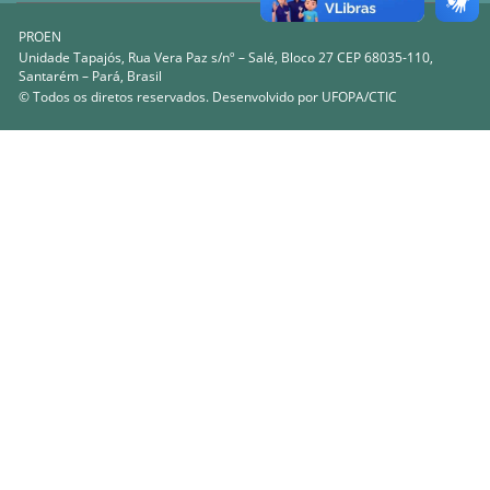
PROEN
Unidade Tapajós, Rua Vera Paz s/nº – Salé, Bloco 27 CEP 68035-110,
Santarém – Pará, Brasil
© Todos os diretos reservados. Desenvolvido por
UFOPA/CTIC