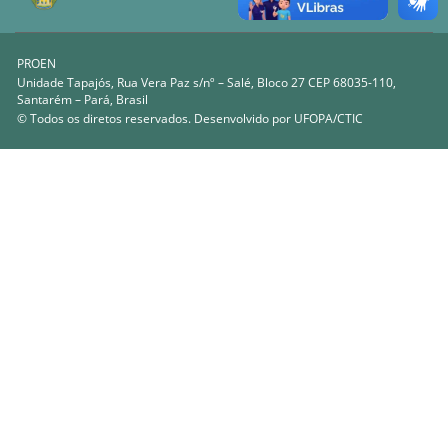
PROEN
Unidade Tapajós, Rua Vera Paz s/nº – Salé, Bloco 27 CEP 68035-110,
Santarém – Pará, Brasil
© Todos os diretos reservados. Desenvolvido por
UFOPA/CTIC