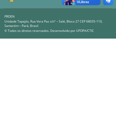
PROEN
Unidade Tapajós, Rua Vera Paz s/nº – Salé, Bloco 27 CEP 68035-110,
Santarém – Pará, Brasil
© Todos os diretos reservados. Desenvolvido por
UFOPA/CTIC