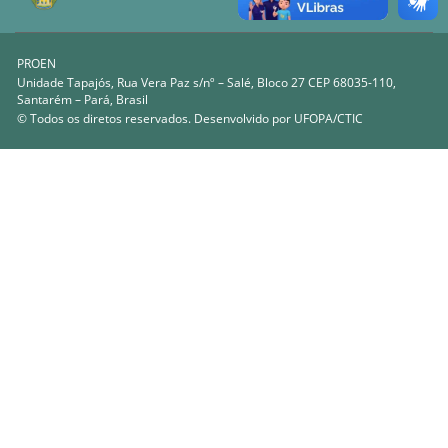
PROEN
Unidade Tapajós, Rua Vera Paz s/nº – Salé, Bloco 27 CEP 68035-110,
Santarém – Pará, Brasil
© Todos os diretos reservados. Desenvolvido por
UFOPA/CTIC