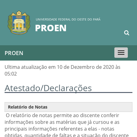
UNIVERSIDADE FEDERAL DO OESTE DO PARÁ
PROEN
PROEN
Toggle
navigation
Ultima atualização em 10 de Dezembro de 2020 às
05:02
Atestado/Declarações
Relatório de Notas
O relatório de notas permite ao discente conferir
informações sobre as matérias que já cursou e as
principais informações referentes a elas - notas
obtidas, quantidade de faltas e a situação do discente