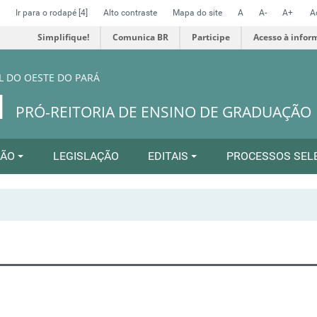
Ir para o rodapé
[4]
Alto contraste
Mapa do site
A
A-
A+
A
Simplifique!
Comunica BR
Participe
Acesso à infor
L DO OESTE DO PARÁ
N
PRÓ-REITORIA DE ENSINO DE GRADUAÇÃO
ÇÃO
LEGISLAÇÃO
EDITAIS
PROCESSOS SEL