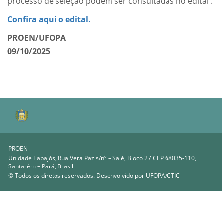
processo de seleção podem ser consultadas no edital .
Confira aqui o edital.
PROEN/UFOPA
09/10/2025
PROEN
Unidade Tapajós, Rua Vera Paz s/nº – Salé, Bloco 27 CEP 68035-110,
Santarém – Pará, Brasil
© Todos os diretos reservados. Desenvolvido por
UFOPA/CTIC