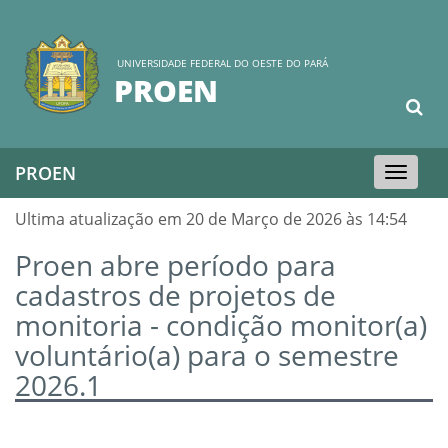
UNIVERSIDADE FEDERAL DO OESTE DO PARÁ
PROEN
PROEN
Toggle
navigation
Ultima atualização em 20 de Março de 2026 às 14:54
Proen abre período para
cadastros de projetos de
monitoria - condição monitor(a)
voluntário(a) para o semestre
2026.1